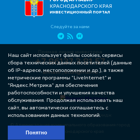
КРАСНОДАРСКОГО КРАЯ
ИНВЕСТИЦИОННЫЙ ПОРТАЛ
Следуйте за нами
Прямая линия инвестора
Наш сайт использует файлы cookies, сервисы
+7 86137 3 81 57
сбора технических данных посетителей (данные
об IP-адресе, местоположении и др.), а также
armavir_econ@mail.ru
метрические программы "LiveInternet" и
"Яндекс.Метрика" для обеспечения
работоспособности и улучшения качества
обслуживания. Продолжая использовать наш
сайт, вы автоматически соглашаетесь с
Разработка сайта – Интернет-Имидж
использованием данных технологий.
© Администрация муниципального образования город
Армавир Краснодарского края
Понятно