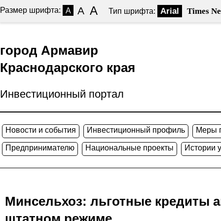
A
A
Размер шрифта:
A
Arial
Times N
Тип шрифта:
город Армавир
Краснодарского края
Инвестиционный портал
Новости и события
Инвестиционный профиль
Меры 
Предпринимателю
Национальные проекты
Истории 
Минсельхоз: льготные кредиты а
штатном режиме