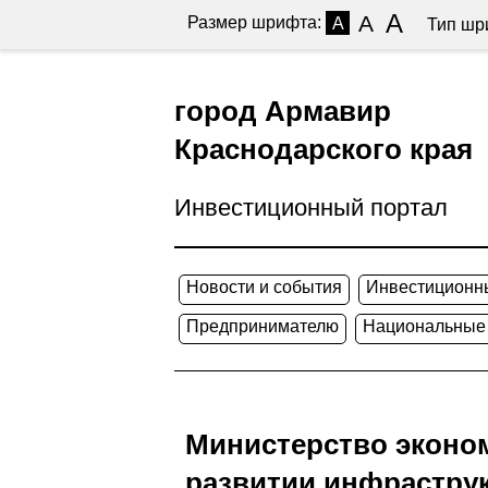
A
A
Размер шрифта:
A
Тип шр
город Армавир
Краснодарского края
Инвестиционный портал
Новости и события
Инвестиционн
Предпринимателю
Национальные
Министерство эконом
развитии инфрастру