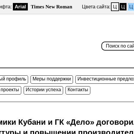
Arial
Times New Roman
Ц
Ц
Ц
ифта:
Цвета сайта:
ый профиль
Меры поддержки
Инвестиционные предло
 проекты
Истории успеха
Контакты
ики Кубани и ГК «Дело» договор
ктуры и повышении производител