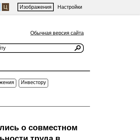
Ц
Изображения
Настройки
Обычная версия сайта
жения
Инвестору
ились о совместном
ьности труда в