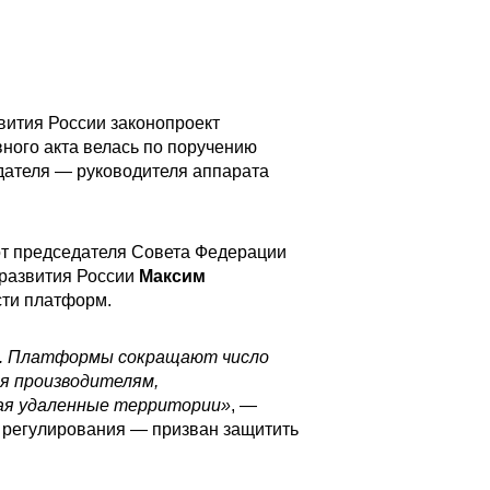
ития России законопроект
ного акта велась по поручению
дателя — руководителя аппарата
от председателя Совета Федерации
 развития России
Максим
сти платформ.
ки. Платформы сокращают число
я производителям,
чая удаленные территории»
, —
 регулирования — призван защитить