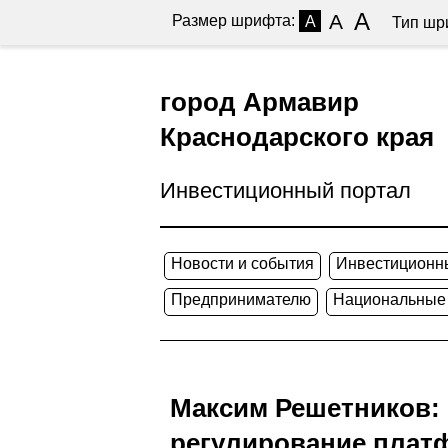
A
A
Размер шрифта:
A
Тип шр
город Армавир
Краснодарского края
Инвестиционный портал
Новости и события
Инвестиционн
Предпринимателю
Национальные
Максим Решетников: 
регулирование плат