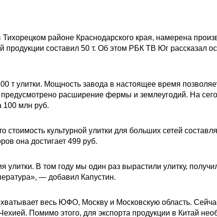
Тихорецком районе Краснодарского края, намерена произве
кой продукции составил 50 т. Об этом РБК ТВ Юг рассказал
100 т улитки. Мощность завода в настоящее время позволяет
м предусмотрено расширение фермы и землеугодий. На се
 100 млн руб.
 стоимость культурной улитки для больших сетей составляет
оров она достигает 499 руб.
 улитки. В том году мы один раз вырастили улитку, получил
пература», — добавил Капустин.
охватывает весь ЮФО, Москву и Московскую область. Сейча
Чехией. Помимо этого, для экспорта продукции в Китай не