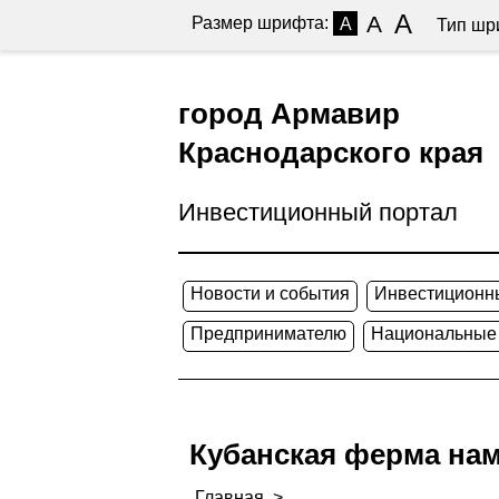
A
A
Размер шрифта:
A
Тип шр
город Армавир
Краснодарского края
Инвестиционный портал
Новости и события
Инвестиционн
Предпринимателю
Национальные
Кубанская ферма наме
Главная
>