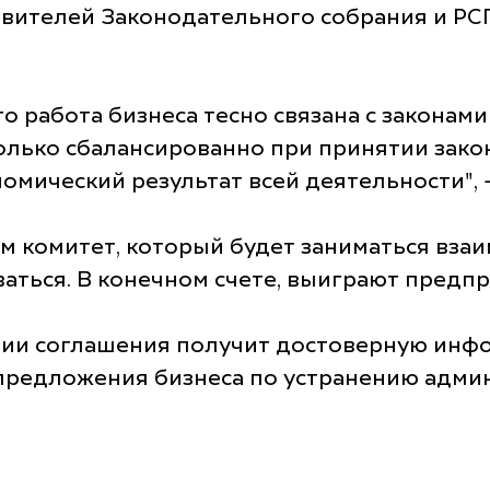
ставителей Законодательного собрания и 
о работа бизнеса тесно связана с законам
олько сбалансированно при принятии зако
омический результат всей деятельности", 
ем комитет, который будет заниматься вза
ваться. В конечном счете, выиграют предп
ации соглашения получит достоверную инф
 предложения бизнеса по устранению адми