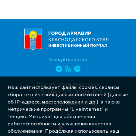
ГОРОД АРМАВИР
КРАСНОДАРСКОГО КРАЯ
ИНВЕСТИЦИОННЫЙ ПОРТАЛ
Следуйте за нами
Прямая линия инвестора
Наш сайт использует файлы cookies, сервисы
+7 86137 3 81 57
сбора технических данных посетителей (данные
об IP-адресе, местоположении и др.), а также
armavir_econ@mail.ru
метрические программы "LiveInternet" и
"Яндекс.Метрика" для обеспечения
работоспособности и улучшения качества
обслуживания. Продолжая использовать наш