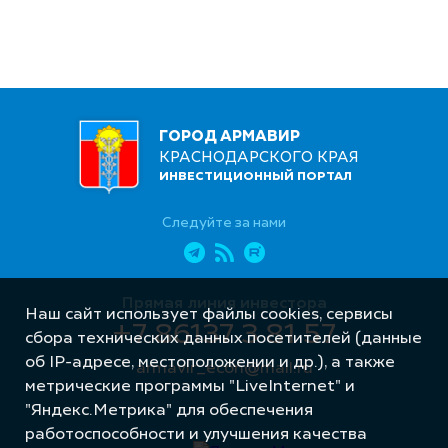
ГОРОД АРМАВИР
КРАСНОДАРСКОГО КРАЯ
ИНВЕСТИЦИОННЫЙ ПОРТАЛ
Следуйте за нами
Прямая линия инвестора
Наш сайт использует файлы cookies, сервисы
+7 86137 3 81 57
сбора технических данных посетителей (данные
об IP-адресе, местоположении и др.), а также
armavir_econ@mail.ru
метрические программы "LiveInternet" и
"Яндекс.Метрика" для обеспечения
работоспособности и улучшения качества