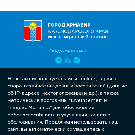
ГОРОД АРМАВИР
КРАСНОДАРСКОГО КРАЯ
ИНВЕСТИЦИОННЫЙ ПОРТАЛ
Следуйте за нами
Прямая линия инвестора
Наш сайт использует файлы cookies, сервисы
+7 86137 3 81 57
сбора технических данных посетителей (данные
об IP-адресе, местоположении и др.), а также
armavir_econ@mail.ru
метрические программы "LiveInternet" и
"Яндекс.Метрика" для обеспечения
работоспособности и улучшения качества
обслуживания. Продолжая использовать наш
сайт, вы автоматически соглашаетесь с