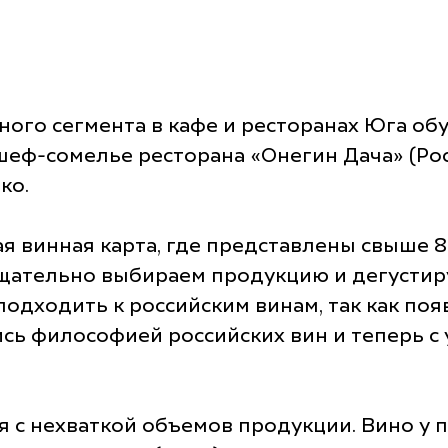
ного сегмента в кафе и ресторанах Юга о
шеф-сомелье ресторана «Онегин Дача» (Ро
ко.
ая винная карта, где представлены свыше 8
тщательно выбираем продукцию и дегустир
одходить к российским винам, так как появ
ись философией российских вин и теперь с
я с нехваткой объемов продукции. Вино у 