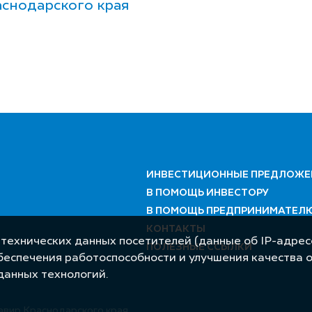
снодарского края
ИНВЕСТИЦИОННЫЕ ПРЕДЛОЖЕ
В ПОМОЩЬ ИНВЕСТОРУ
В ПОМОЩЬ ПРЕДПРИНИМАТЕЛ
КОНТАКТЫ
 технических данных посетителей (данные об IP-адресе
ПОЛЕЗНЫЕ ССЫЛКИ
обеспечения работоспособности и улучшения качества 
данных технологий.
авир Краснодарского края