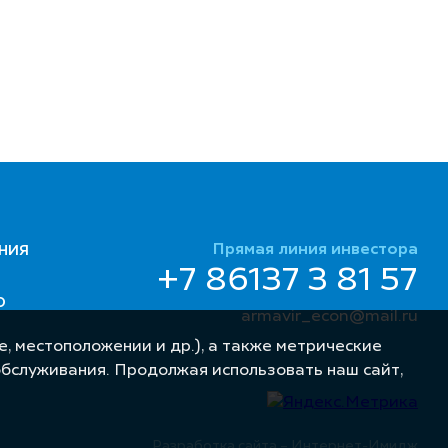
Прямая линия инвестора
НИЯ
+7 86137 3 81 57
Ю
armavir_econ@mail.ru
, местоположении и др.), а также метрические
обслуживания. Продолжая использовать наш сайт,
Разработка сайта – Интернет-Имидж