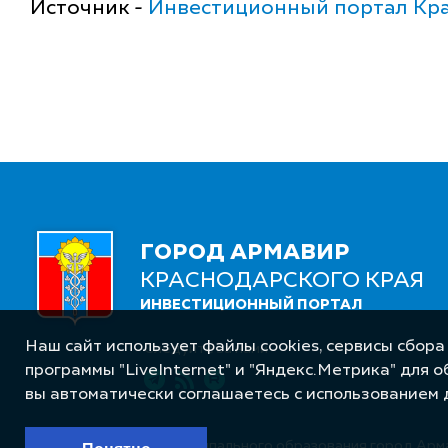
Источник -
Инвестиционный портал Кра
ГОРОД АРМАВИР
КРАСНОДАРСКОГО КРАЯ
ИНВЕСТИЦИОННЫЙ ПОРТАЛ
Наш сайт использует файлы cookies, сервисы сбора
Следуйте за нами
программы "LiveInternet" и "Яндекс.Метрика" для 
вы автоматически соглашаетесь с использованием 
© Администрация муниципального образования город Арм