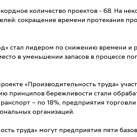
екордное количество проектов - 68. На не
елей: сокращение времени протекания проц
од» стал лидером по снижению времени и 
есто в уменьшении запасов в процессе по
роекте «Производительность труда» участ
ию принципов бережливости стали обраба
ранспорт – по 18%, предприятия торговли 
иональных организаций.
ость труда» могут предприятия пяти базо