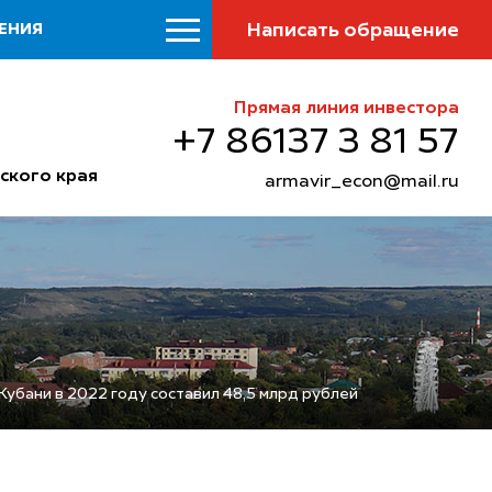
Написать обращение
ЕНИЯ
Прямая линия инвестора
+7 86137 3 81 57
ского края
armavir_econ@mail.ru
убани в 2022 году составил 48,5 млрд рублей