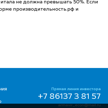
питала не должна превышать 50%. Если
орме производительность.рф и
Прямая линия инвестора
НИЯ
+7 86137 3 81 57
Ю
armavir_econ@mail.ru