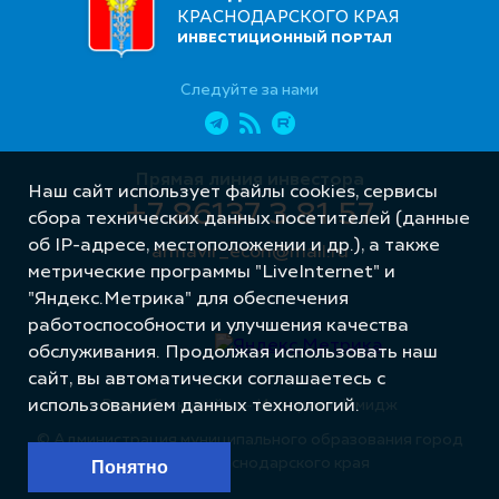
КРАСНОДАРСКОГО КРАЯ
ИНВЕСТИЦИОННЫЙ ПОРТАЛ
Следуйте за нами
Прямая линия инвестора
Наш сайт использует файлы cookies, сервисы
+7 86137 3 81 57
сбора технических данных посетителей (данные
об IP-адресе, местоположении и др.), а также
armavir_econ@mail.ru
метрические программы "LiveInternet" и
"Яндекс.Метрика" для обеспечения
работоспособности и улучшения качества
обслуживания. Продолжая использовать наш
сайт, вы автоматически соглашаетесь с
Разработка сайта – Интернет-Имидж
использованием данных технологий.
© Администрация муниципального образования город
Армавир Краснодарского края
Понятно