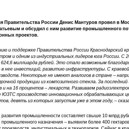
я Правительства России Денис Мантуров провел в Мос
тьевым и обсудил с ним развитие промышленного поте
онных проектов.
нию и поддержке Правительства России Краснодарский кр
ом и одним из индустриальных лидеров юга России. С 202
о 624,6 миллиарда рублей. Это стало возможным благода
 в нее инвестиций, развитию инфраструктуры. С краевой
одств. Некоторые не имеют аналогов в стране – наприм
прочной продукции из композитного стекла. За последний
 и на 16 процентов – лекарств. Развиваем радиоэлектро
зе ЮЗТС производство инновационных обрабатывающих це
в, девять из которых запустим уже в этом году, – сказ
 развития промышленности составляет свыше 10 млрд рубл
 промышленного назначения – выявили более 400 гектаров
производств, индустриальных и технопарков. Сейчас в крае