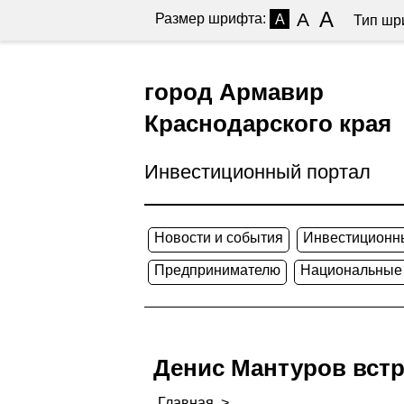
A
A
Размер шрифта:
A
Тип шр
город Армавир
Краснодарского края
Инвестиционный портал
Новости и события
Инвестиционн
Предпринимателю
Национальные
Денис Мантуров встр
Главная
>