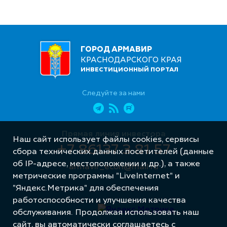
ГОРОД АРМАВИР
КРАСНОДАРСКОГО КРАЯ
ИНВЕСТИЦИОННЫЙ ПОРТАЛ
Следуйте за нами
Прямая линия инвестора
Наш сайт использует файлы cookies, сервисы
+7 86137 3 81 57
сбора технических данных посетителей (данные
об IP-адресе, местоположении и др.), а также
armavir_econ@mail.ru
метрические программы "LiveInternet" и
"Яндекс.Метрика" для обеспечения
работоспособности и улучшения качества
обслуживания. Продолжая использовать наш
сайт, вы автоматически соглашаетесь с