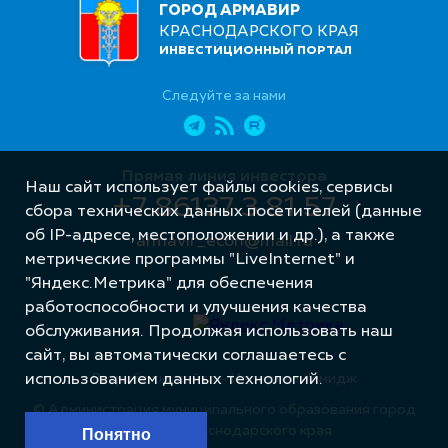
ГОРОД АРМАВИР
КРАСНОДАРСКОГО КРАЯ
ИНВЕСТИЦИОННЫЙ ПОРТАЛ
Следуйте за нами
Прямая линия инвестора
Наш сайт использует файлы cookies, сервисы
+7 86137 3 81 57
сбора технических данных посетителей (данные
об IP-адресе, местоположении и др.), а также
armavir_econ@mail.ru
метрические программы "LiveInternet" и
"Яндекс.Метрика" для обеспечения
работоспособности и улучшения качества
обслуживания. Продолжая использовать наш
сайт, вы автоматически соглашаетесь с
использованием данных технологий.
Разработка сайта – Интернет-Имидж
© Администрация муниципального образования город
Армавир Краснодарского края
Понятно