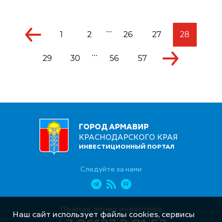
...
1
2
26
27
28
...
29
30
56
57
ГОРОД АРМАВИР
КРАСНОДАРСКОГО КРАЯ
ИНВЕСТИЦИОННЫЙ ПОРТАЛ
Следуйте за нами
Прямая линия инвестора
Наш сайт использует файлы cookies, сервисы