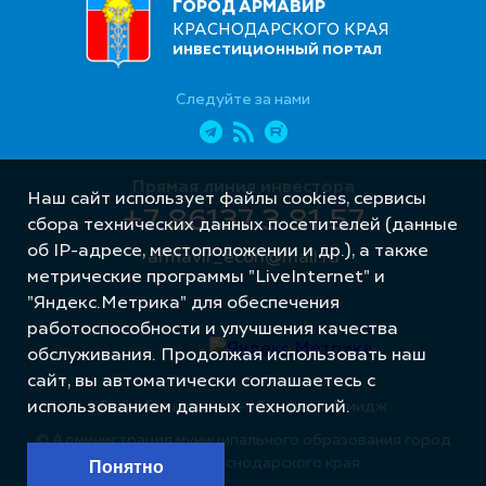
ГОРОД АРМАВИР
КРАСНОДАРСКОГО КРАЯ
ИНВЕСТИЦИОННЫЙ ПОРТАЛ
Следуйте за нами
Прямая линия инвестора
Наш сайт использует файлы cookies, сервисы
+7 86137 3 81 57
сбора технических данных посетителей (данные
об IP-адресе, местоположении и др.), а также
armavir_econ@mail.ru
метрические программы "LiveInternet" и
"Яндекс.Метрика" для обеспечения
работоспособности и улучшения качества
обслуживания. Продолжая использовать наш
сайт, вы автоматически соглашаетесь с
использованием данных технологий.
Разработка сайта – Интернет-Имидж
© Администрация муниципального образования город
Армавир Краснодарского края
Понятно