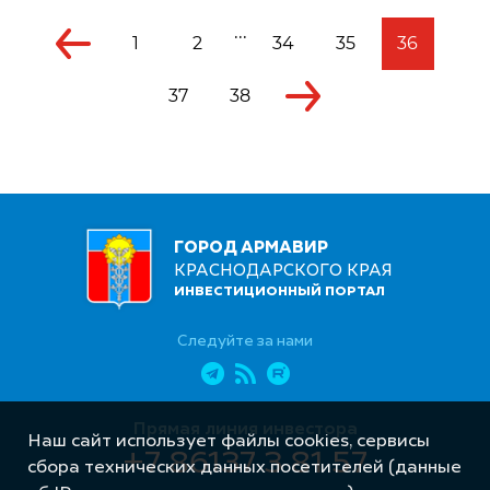
...
1
2
34
35
36
37
38
ГОРОД АРМАВИР
КРАСНОДАРСКОГО КРАЯ
ИНВЕСТИЦИОННЫЙ ПОРТАЛ
Следуйте за нами
Прямая линия инвестора
Наш сайт использует файлы cookies, сервисы
+7 86137 3 81 57
сбора технических данных посетителей (данные