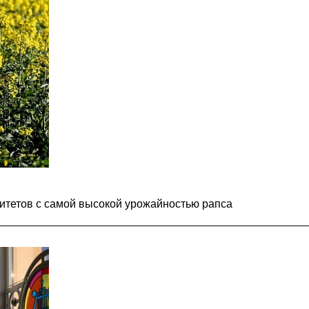
итетов с самой высокой урожайностью рапса