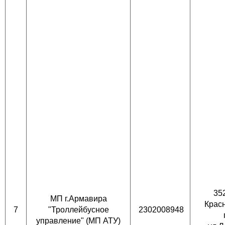
35
МП г.Армавира
Красн
7
"Троллейбусное
2302008948
управление" (МП АТУ)