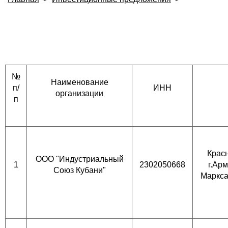
№
Наименование
п/
ИНН
организации
п
Красн
ООО "Индустриальный
1
2302050668
г.Арм
Союз Кубани"
Маркса,