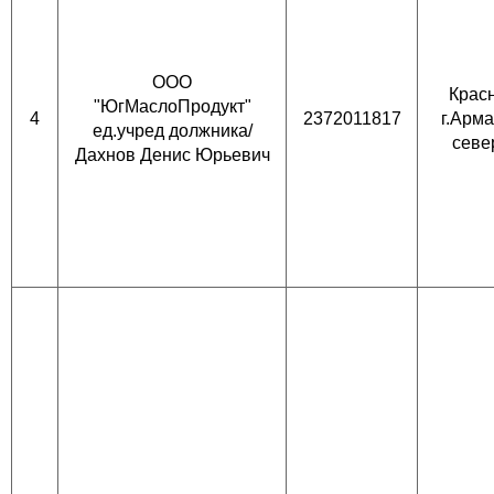
ООО
Красн
"ЮгМаслоПродукт"
4
2372011817
г.Арм
ед.учред должника/
севе
Дахнов Денис Юрьевич