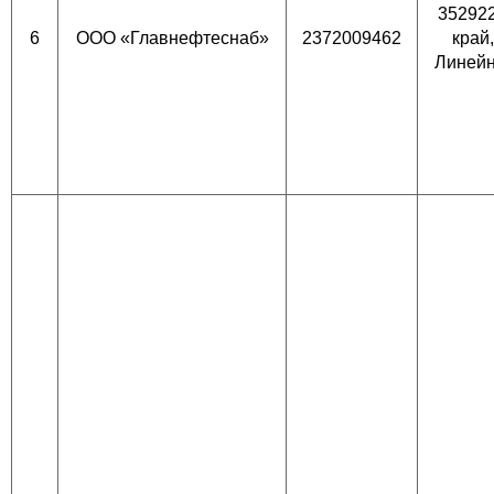
352922
6
ООО «Главнефтеснаб»
2372009462
край,
Линейна