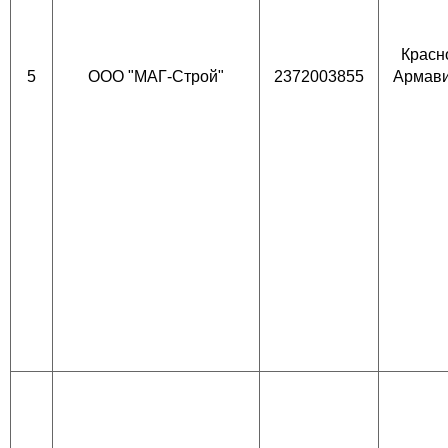
Красно
5
ООО "МАГ-Строй"
2372003855
Армави