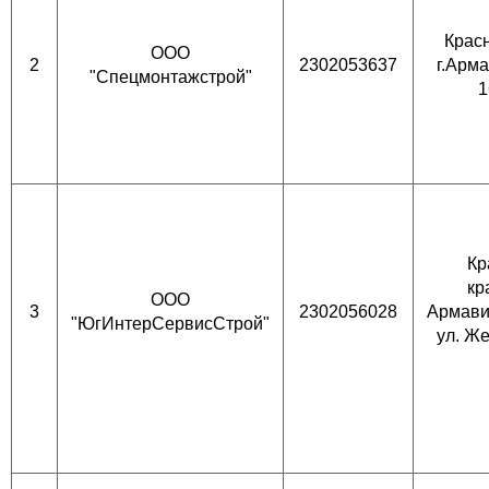
Красн
ООО
2
2302053637
г.Арм
"Спецмонтажстрой"
1
Кр
к
ООО
3
2302056028
Ар
"ЮгИнтерСервисСтрой"
ул. Ж