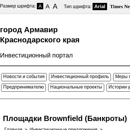
A
A
Размер шрифта:
A
Arial
Times N
Тип шрифта:
город Армавир
Краснодарского края
Инвестиционный портал
Новости и события
Инвестиционный профиль
Меры 
Предпринимателю
Национальные проекты
Истории 
Площадки Brownfield (Банкроты)
Главная
>
Инвестиционные предложения
>